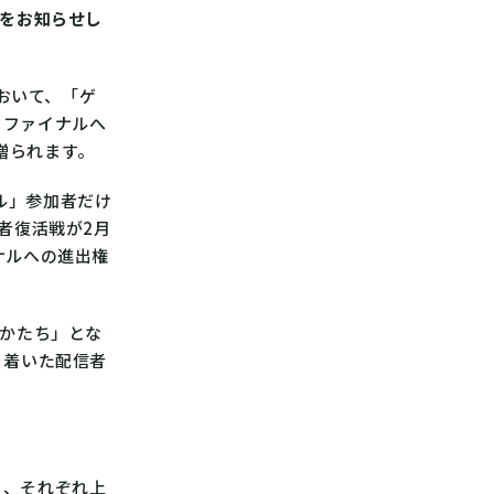
とをお知らせし
において、「ゲ
ドファイナルへ
贈られます。
ル」参加者だけ
者復活戦が2月
ナルへの進出権
「かたち」とな
り着いた配信者
ら、それぞれ上