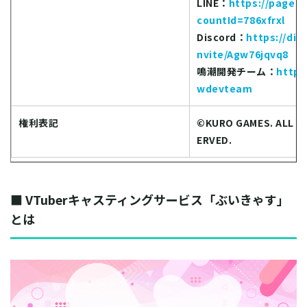
LINE：
https://page.l
countId=786xfrxl
Discord：
https://dis
nvite/Agw76jqvq8
鳴潮開発チーム：
https
wdevteam
権利表記
©KURO GAMES. ALL R
ERVED.
■ VTuberキャスティングサービス「ぶいきゃす」
とは