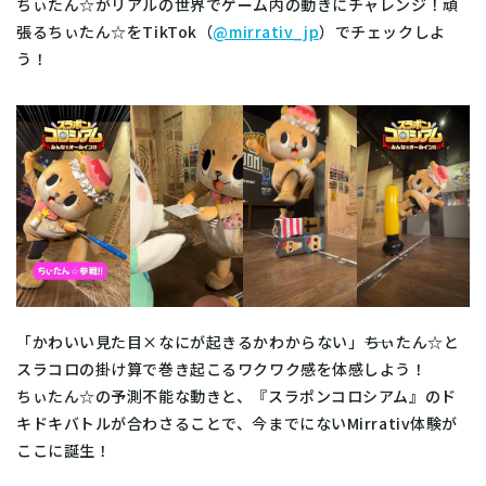
ちぃたん☆がリアルの世界でゲーム内の動きにチャレンジ！頑
張るちぃたん☆をTikTok（
@mirrativ_jp
）でチェックしよ
う！
「かわいい見た目×なにが起きるかわからない」――ちぃたん☆と
スラコロの掛け算で巻き起こるワクワク感を体感しよう！
ちぃたん☆の予測不能な動きと、『スラポンコロシアム』のド
キドキバトルが合わさることで、今までにないMirrativ体験が
ここに誕生！