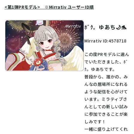
<第1弾PRモデル> ※Mirrativ ユーザーID順
ﾎﾞｸ。ゆあち🌙🐬
Mirrativ ID:4578718
この度PRモデルに選ん
でいただきました、ﾎﾞ
ｸ。ゆあちです。
普段から、誰かの、み
んなの居場所になれる
ような配信を心がけて
います。ミラティブさ
んとしての新しい試み
に参加できることが楽
しみです！
一緒に盛り上げてくれ