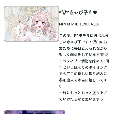
ᴷ🐮ᴾきゃぴ子🍼💗
Mirrativ ID:119004118
この度、PRモデルに選ばれま
したきゃぴ子です！沢山のお
友だちに毎日支えられながら
楽しく配信をしています🐮♡
ミラティブで活動を始めて3周
年という区切りのタイミング
で今回この新しい取り組みに
参加出来て本当に嬉しいです
♡
一緒にもっともっと盛り上げ
ていけたらなと思いますっ！