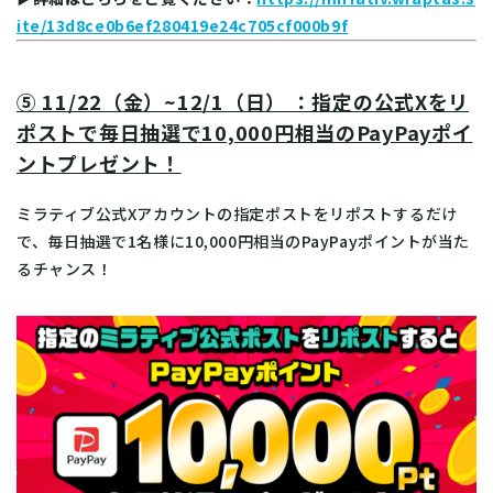
ite/13d8ce0b6ef280419e24c705cf000b9f
⑤ 11/22（金）~12/1（日） ：指定の公式Xをリ
ポストで毎日抽選で10,000円相当のPayPayポイ
ントプレゼント！
ミラティブ公式Xアカウントの指定ポストをリポストするだけ
で、毎日抽選で1名様に10,000円相当のPayPayポイントが当た
るチャンス！