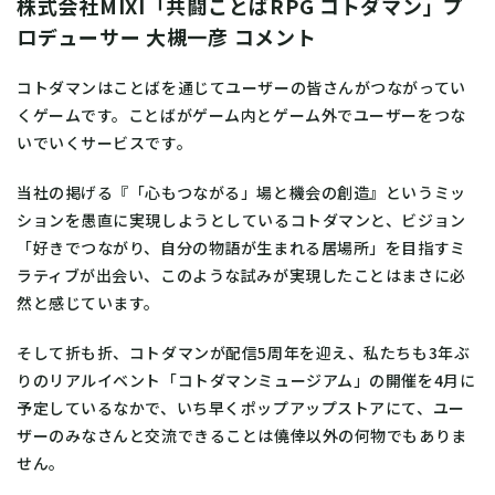
株式会社MIXI「共闘ことばRPG コトダマン」プ
ロデューサー 大槻一彦 コメント
コトダマンはことばを通じてユーザーの皆さんがつながってい
くゲームです。ことばがゲーム内とゲーム外でユーザーをつな
いでいくサービスです。
当社の掲げる『「心もつながる」場と機会の創造』というミッ
ションを愚直に実現しようとしているコトダマンと、ビジョン
「好きでつながり、自分の物語が生まれる居場所」を目指すミ
ラティブが出会い、このような試みが実現したことはまさに必
然と感じています。
そして折も折、コトダマンが配信5周年を迎え、私たちも3年ぶ
りのリアルイベント「コトダマンミュージアム」の開催を4月に
予定しているなかで、いち早くポップアップストアにて、ユー
ザーのみなさんと交流できることは僥倖以外の何物でもありま
せん。