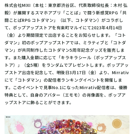
株式会社MIXI（本社：東京都渋谷区、代表取締役社長：木村 弘
毅）が展開するスマホアプリ「ことば」で闘う新感覚RPG「共
闘ことばRPG コトダマン」（以下、コトダマン）がコラボし
て、ポップアップストアを有楽町マルイにて2023年4月14日
（金）より期間限定で出店することをお知らせします。「コト
ダマン」初のポップアップストアでは、ミラティブと「コトダ
マン」が共同制作したコトダマン5周年記念グッズを販売しま
す。また購入金額に応じて「キラキラシール（ポップアップス
トア）」（全5種）をランダムでプレゼントします。ポップアッ
プストア出店を記念して、明後日3月17日（金）より、Mirrativ
にて「コトダマン」の配信者ランキングイベントを開催しま
す。このイベントで見事No.1になったMirrativ配信者は、優勝
特典として、自身のアバター（エモモ）の肖像画を、ポップア
ップストアに飾ることができます。